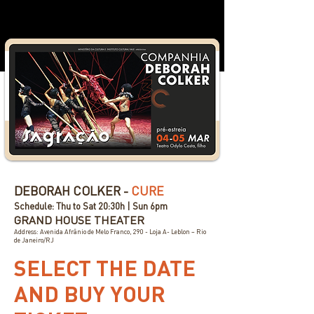
DEBORAH COLKER -
CURE
Schedule: Thu to Sat 20:30h | Sun 6pm
GRAND HOUSE THEATER
Address: Avenida Afrânio de Melo Franco, 290 - Loja A- Leblon – Rio
de Janeiro/RJ
SELECT THE DATE
AND BUY YOUR